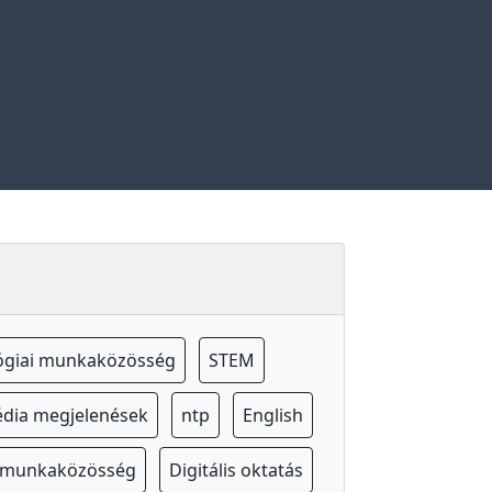
ógiai munkaközösség
STEM
dia megjelenések
ntp
English
s munkaközösség
Digitális oktatás