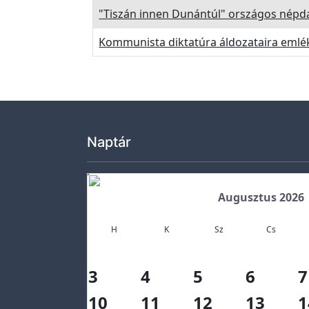
"Tiszán innen Dunántúl" országos népda
t
e
Kommunista diktatúra áldozataira emlé
Ö
k
o
h
í
Naptár
r
e
k
Augusztus 2026
K
H
K
Sz
Cs
ö
z
z
3
4
5
6
7
é
10
11
12
13
1
t