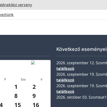
léneklési verseny
keztünk
Következő eseményei
2026. szeptember 12. Szom
találkozó
2026. szeptember 19. Szom
P
Szo
V
találkozó
1
2
2026. szeptember 19. Szom
találkozó
8
9
2026. október 03. Szombat
1
4
15
16