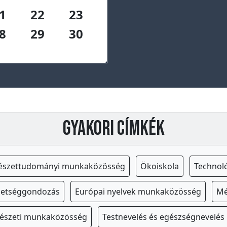
1
22
23
8
29
30
Gyakori címkék
észettudományi munkaközösség
Ökoiskola
Technol
hetséggondozás
Európai nyelvek munkaközösség
Mé
észeti munkaközösség
Testnevelés és egészségnevelé