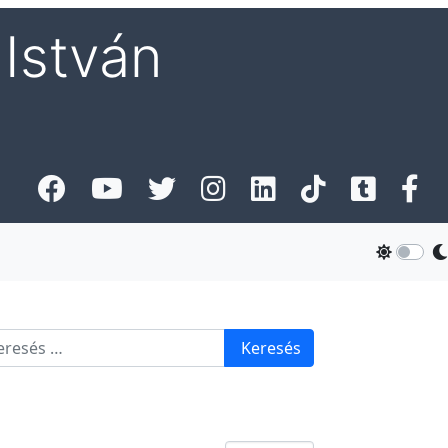
István
esés
Keresés