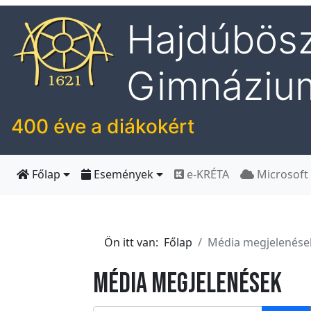
Hajdúbösz
I
Gimnáziu
s
k
o
400 éve a diákokért
l
á
n
Főlap
Események
e-KRÉTA
Microsoft
k
H
Ön itt van:
Főlap
Média megjelenése
í
r
Média megjelenések
e
k