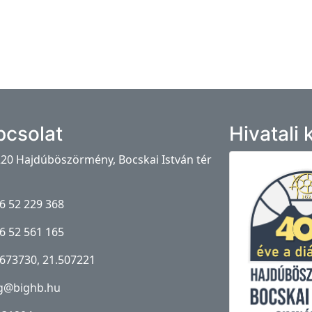
pcsolat
Hivatali
20 Hajdúböszörmény, Bocskai István tér
6 52 229 368
6 52 561 165
673730, 21.507221
g@bighb.hu