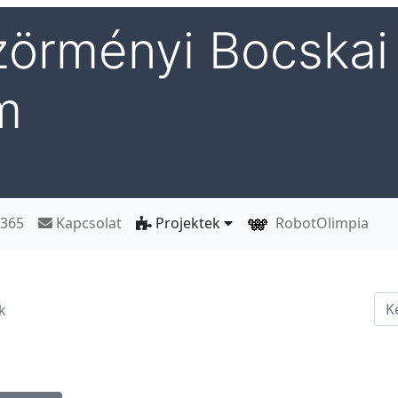
örményi Bocskai 
m
 365
Kapcsolat
Projektek
RobotOlimpia
Ker
k