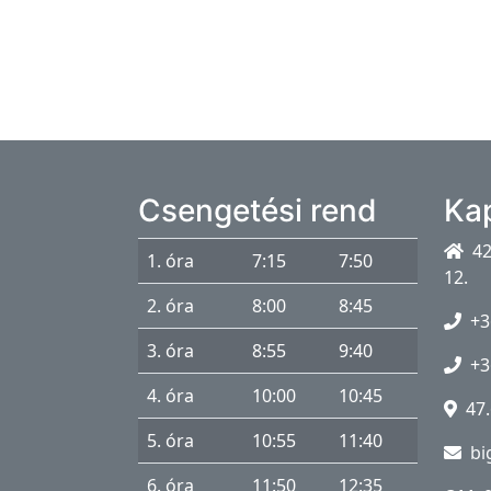
a
p
s
z
i
c
h
Csengetési rend
Ka
o
42
l
1. óra
7:15
7:50
12.
ó
2. óra
8:00
8:45
g
+3
u
3. óra
8:55
9:40
+3
s
4. óra
10:00
10:45
47.
I
s
5. óra
10:55
11:40
bi
k
6. óra
11:50
12:35