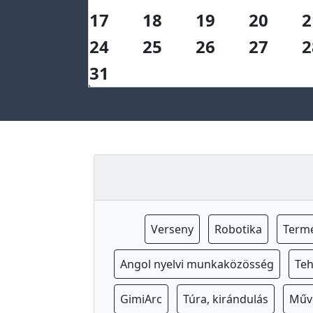
17
18
19
20
2
é
t
24
25
26
27
2
e
31
l
i
l
i
s
t
a
A
Verseny
Robotika
Term
l
u
Angol nyelvi munkaközösség
Te
m
n
GimiArc
Túra, kirándulás
Műv
i