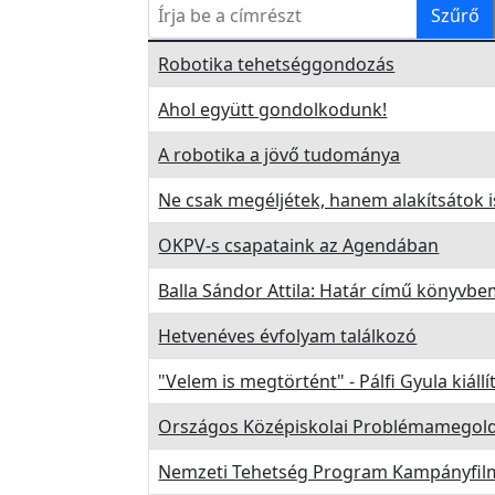
Írja be a címrészt
Szűrő
E
Cím
Robotika tehetséggondozás
s
e
Ahol együtt gondolkodunk!
m
é
A robotika a jövő tudománya
n
Ne csak megéljétek, hanem alakítsátok is
y
e
OKPV-s csapataink az Agendában
k
Balla Sándor Attila: Határ című könyvbe
T
Hetvenéves évfolyam találkozó
ö
r
"Velem is megtörtént" - Pálfi Gyula kiál
t
Országos Középiskolai Problémamegold
é
n
Nemzeti Tehetség Program Kampányfil
e