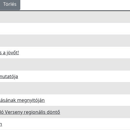
Törlés
 a jövőt!
mutatója
lításának megnyitóján
ó Verseny regionális döntő
m