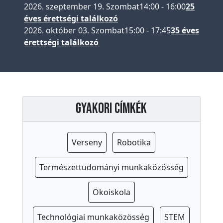
2026. szeptember 19. Szombat
14:00
-
16:00
25
a
éves érettségi találkozó
p
2026. október 03. Szombat
15:00
-
17:45
35 éves
s
érettségi találkozó
z
i
c
h
o
Gyakori címkék
l
ó
Verseny
Robotika
g
u
Természettudományi munkaközösség
s
I
Ökoiskola
s
k
Technológiai munkaközösség
STEM