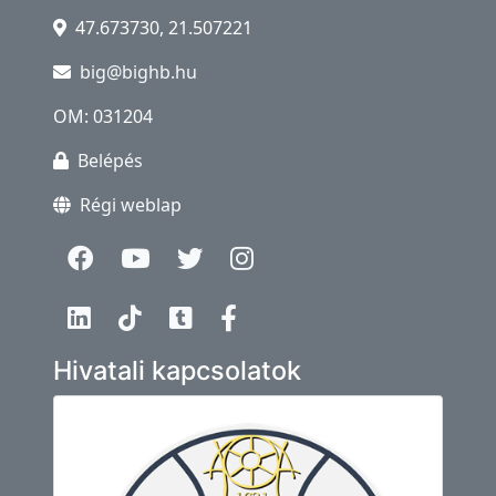
47.673730, 21.507221
big@bighb.hu
OM: 031204
Belépés
Régi weblap
Hivatali kapcsolatok