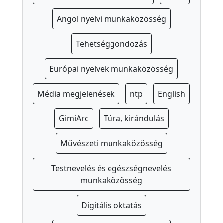
o
Angol nyelvi munkaközösség
l
a
Tehetséggondozás
-
e
Európai nyelvek munkaközösség
g
é
Média megjelenések
ntp
English
s
z
GimiArc
Túra, kirándulás
s
é
Művészeti munkaközösség
g
ü
Testnevelés és egészségnevelés
munkaközösség
g
y
Digitális oktatás
S