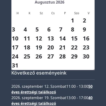
Augusztus 2026
P
e
H
K
Sz
Cs
P
Szo
V
1
2
d
a
3
4
5
6
7
8
9
g
10
11
12
13
14
15
16
ó
g
17
18
19
20
21
22
23
u
24
25
26
27
28
29
30
s
31
o
k
Következő eseményeink
I
s
2026. szeptember 12. Szombat
11:00
-
13:00
50
k
éves érettségi találkozó
2026. szeptember 19. Szombat
13:00
-
17:00
40
o
éves érettségi találkozó
l