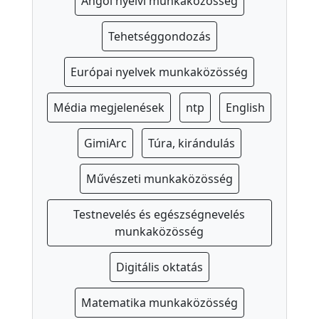
Angol nyelvi munkaközösség
a
p
Tehetséggondozás
s
z
Európai nyelvek munkaközösség
i
Média megjelenések
ntp
English
c
h
GimiArc
Túra, kirándulás
o
l
Művészeti munkaközösség
ó
g
Testnevelés és egészségnevelés
u
munkaközösség
s
Digitális oktatás
I
s
Matematika munkaközösség
k