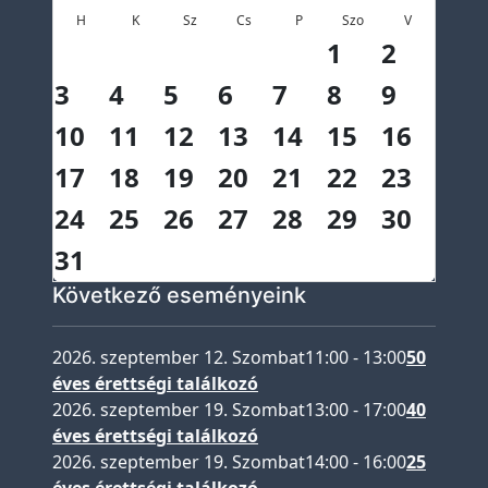
t
H
K
Sz
Cs
P
Szo
V
é
1
2
t
3
4
5
6
7
8
9
e
l
10
11
12
13
14
15
16
i
17
18
19
20
21
22
23
l
i
24
25
26
27
28
29
30
s
31
t
Következő eseményeink
a
A
2026. szeptember 12. Szombat
11:00
-
13:00
50
l
éves érettségi találkozó
u
2026. szeptember 19. Szombat
13:00
-
17:00
40
m
éves érettségi találkozó
n
2026. szeptember 19. Szombat
14:00
-
16:00
25
i
éves érettségi találkozó