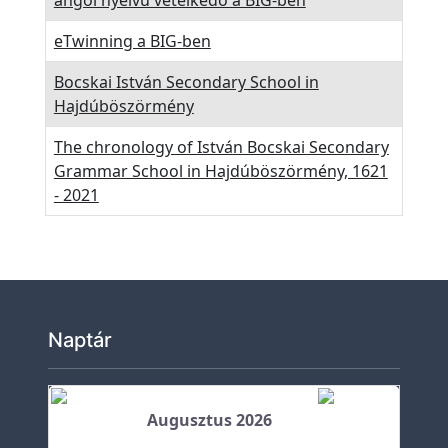
e
t
eTwinning a BIG-ben
e
Bocskai István Secondary School in
Ö
Hajdúböszörmény
k
o
The chronology of István Bocskai Secondary
h
Grammar School in Hajdúböszörmény, 1621
- 2021
í
r
e
k
K
Naptár
ö
z
z
Augusztus 2026
é