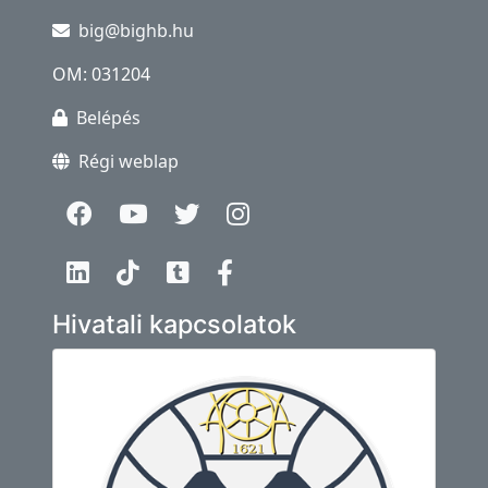
big@bighb.hu
OM: 031204
Belépés
Régi weblap
Hivatali kapcsolatok