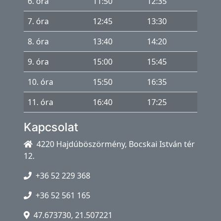
6. óra
11:50
12:35
7. óra
12:45
13:30
8. óra
13:40
14:20
9. óra
15:00
15:45
10. óra
15:50
16:35
11. óra
16:40
17:25
Kapcsolat
4220 Hajdúböszörmény, Bocskai István tér
12.
+36 52 229 368
+36 52 561 165
47.673730, 21.507221