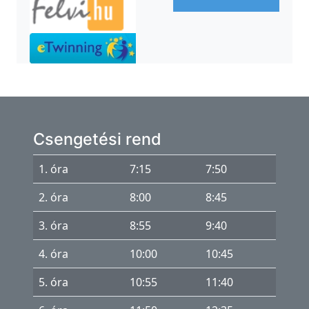
á
s
e-
KRÉTA
Microsoft
365
Csengetési rend
Projektek
RobotOlimpia
1. óra
7:15
7:50
2. óra
8:00
8:45
3. óra
8:55
9:40
4. óra
10:00
10:45
5. óra
10:55
11:40