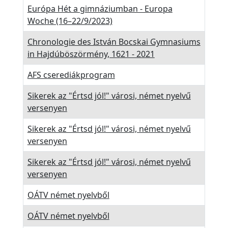
e
Európa Hét a gimnáziumban - Europa
t
Woche (16–22/9/2023)
e
Chronologie des István Bocskai Gymnasiums
Ö
in Hajdúböszörmény, 1621 - 2021
k
o
AFS cserediákprogram
h
Sikerek az "Értsd jól!" városi, német nyelvű
í
versenyen
r
e
Sikerek az "Értsd jól!" városi, német nyelvű
versenyen
k
K
Sikerek az "Értsd jól!" városi, német nyelvű
ö
versenyen
z
OÁTV német nyelvből
z
é
OÁTV német nyelvből