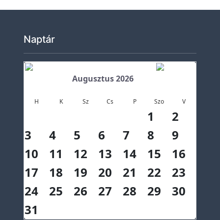
P
e
Naptár
d
a
g
Augusztus 2026
ó
g
H
K
Sz
Cs
P
Szo
V
u
1
2
s
3
4
5
6
7
8
9
o
k
10
11
12
13
14
15
16
I
17
18
19
20
21
22
23
s
24
25
26
27
28
29
30
k
o
31
l