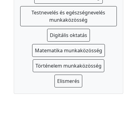
z
o
Testnevelés és egészségnevelés
c
munkaközösség
i
á
Digitális oktatás
l
Matematika munkaközösség
i
s
Történelem munkaközösség
s
e
Elismerés
g
í
t
ő
T
a