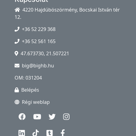
4220 Hajdúböszörmény, Bocskai István tér
12.
+36 52 229 368
+36 52 561 165
47.673730, 21.507221
big@bighb.hu
OM: 031204
Belépés
Régi weblap