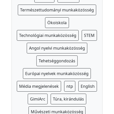
o
l
Természettudományi munkaközösség
a
Ökoiskola
-
e
Technológiai munkaközösség
STEM
g
é
Angol nyelvi munkaközösség
s
z
Tehetséggondozás
s
é
Európai nyelvek munkaközösség
g
ü
Média megjelenések
ntp
English
g
GimiArc
Túra, kirándulás
y
S
Művészeti munkaközösség