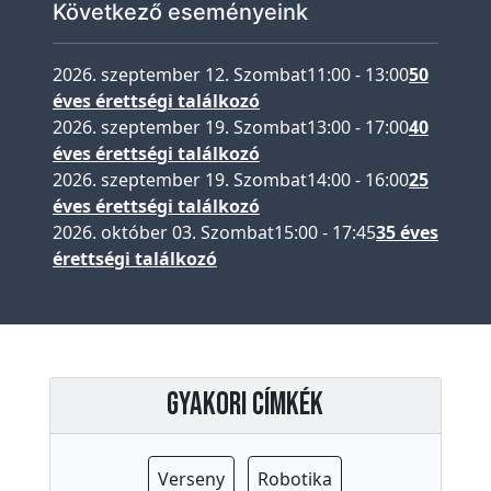
Következő eseményeink
a
p
2026. szeptember 12. Szombat
11:00
-
13:00
50
s
éves érettségi találkozó
z
2026. szeptember 19. Szombat
13:00
-
17:00
40
i
éves érettségi találkozó
c
2026. szeptember 19. Szombat
14:00
-
16:00
25
h
éves érettségi találkozó
o
2026. október 03. Szombat
15:00
-
17:45
35 éves
l
érettségi találkozó
ó
g
u
s
Gyakori címkék
I
s
k
Verseny
Robotika