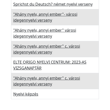
t
Sprichst du Deutsch? német nyelvi verseny
é
t
"Ahány nyelv, annyi ember"- városi
e
idegennyelvi verseny
l
"Ahány nyelv, annyi ember" városi
i
idegennyelvi verseny
l
"Ahány nyelv, annyi ember" c. városi
i
idegennyelvi verseny
s
t
ELTE ORIGO NYELVI CENTRUM: 2023-AS
a
VIZSGANAPTÁR
A
"Ahány nyelv, annyi ember" c. városi
l
idegennyelvi verseny
u
Nyelvi képzés
m
n
i