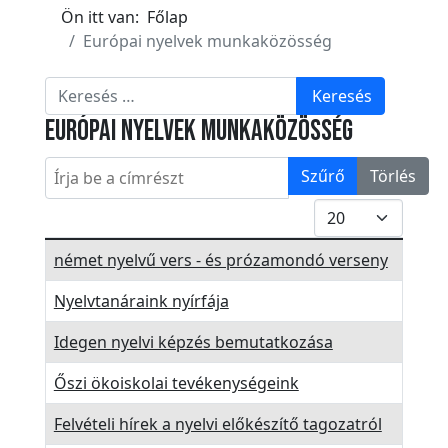
k
Ön itt van:
Főlap
E
Európai nyelvek munkaközösség
s
Keresés
e
Keresés
m
Európai nyelvek munkaközösség
é
Írja be a címrészt
n
Szűrő
Törlés
y
Tételek #
e
k
Cím
német nyelvű vers - és prózamondó verseny
T
Nyelvtanáraink nyírfája
ö
r
Idegen nyelvi képzés bemutatkozása
t
Őszi ökoiskolai tevékenységeink
é
n
Felvételi hírek a nyelvi előkészítő tagozatról