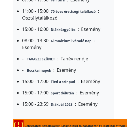
e
Téli túra
t
11:00 - 15:00
:
70 éves érettségi találkozó
e
Osztálytalálkozó
Ö
15:00 - 16:00
:
Esemény
Diákközgyűlés
k
o
08:00 - 13:30
:
Gimnáziumi véradó nap
Esemény
h
í
-
:
Tanév rendje
TAVASZI SZÜNET
r
-
:
Esemény
e
Bocskai napok
k
15:00 - 17:00
:
Esemény
Tied a színpad
K
15:00 - 17:00
:
Esemény
Sport délután
ö
z
15:00 - 23:59
:
Esemény
Diákbál 2023
z
é
( ! )
Deprecated: strtolower(): Passing null to parameter #1 ($string) of type 