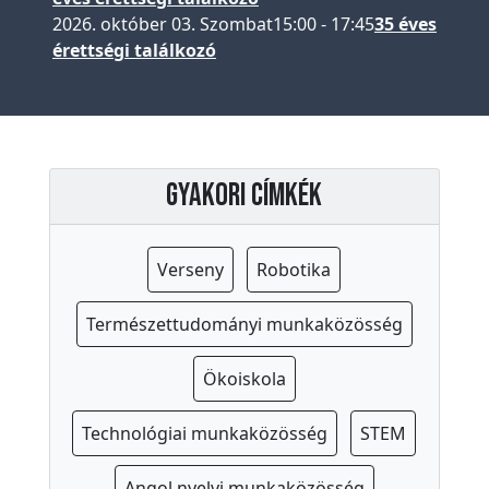
o
2026. október 03. Szombat
15:00
-
17:45
35 éves
l
érettségi találkozó
a
-
e
g
é
Gyakori címkék
s
z
Verseny
Robotika
s
é
Természettudományi munkaközösség
g
ü
Ökoiskola
g
y
Technológiai munkaközösség
STEM
S
Angol nyelvi munkaközösség