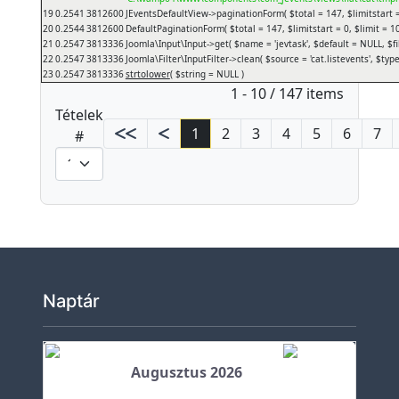
19
0.2541
3812600
JEventsDefaultView->paginationForm(
$total =
147
,
$limitstart 
P
20
0.2544
3812600
DefaultPaginationForm(
$total =
147
,
$limitstart =
0
,
$limit =
1
21
0.2547
3813336
Joomla\Input\Input->get(
$name =
'jevtask'
,
$default =
NULL
,
$f
e
22
0.2547
3813336
Joomla\Filter\InputFilter->clean(
$source =
'cat.listevents'
,
$typ
d
23
0.2547
3813336
strtolower
(
$string =
NULL
)
Pagination List Limit
1 - 10 / 147 items
a
Tételek
g
1
2
3
4
5
6
7
#
ó
g
u
s
o
k
I
Naptár
s
k
o
Augusztus 2026
l