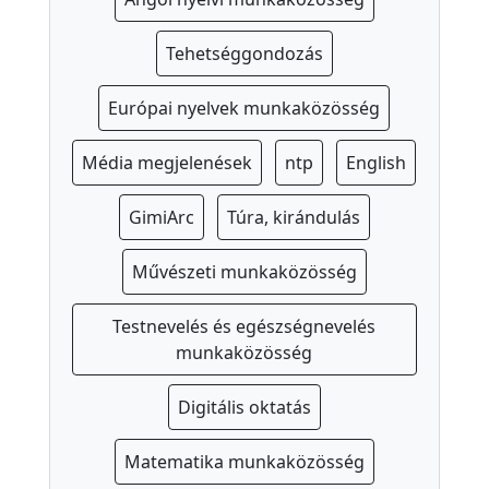
z
o
Tehetséggondozás
c
i
Európai nyelvek munkaközösség
á
l
Média megjelenések
ntp
English
i
s
GimiArc
Túra, kirándulás
s
e
Művészeti munkaközösség
g
Testnevelés és egészségnevelés
í
munkaközösség
t
ő
Digitális oktatás
T
Matematika munkaközösség
a