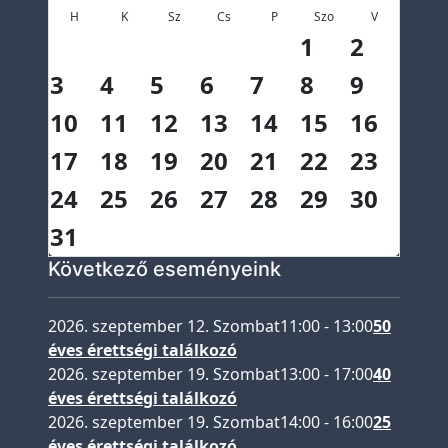
a
H
K
Sz
Cs
P
Szo
V
1
2
p
s
3
4
5
6
7
8
9
z
10
11
12
13
14
15
16
i
c
17
18
19
20
21
22
23
h
24
25
26
27
28
29
30
o
31
l
ó
Következő eseményeink
g
u
2026. szeptember 12. Szombat
11:00
-
13:00
50
s
éves érettségi találkozó
2026. szeptember 19. Szombat
13:00
-
17:00
40
I
éves érettségi találkozó
s
2026. szeptember 19. Szombat
14:00
-
16:00
25
k
éves érettségi találkozó