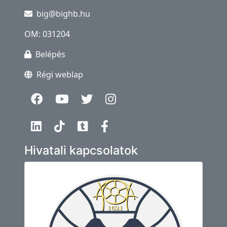
big@bighb.hu
OM: 031204
Belépés
Régi weblap
Hivatali kapcsolatok