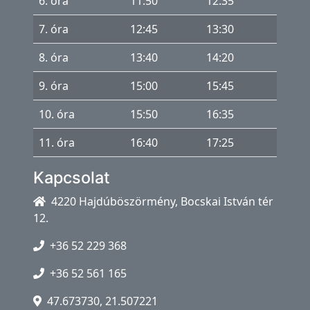
6. óra
11:50
12:35
7. óra
12:45
13:30
8. óra
13:40
14:20
9. óra
15:00
15:45
10. óra
15:50
16:35
11. óra
16:40
17:25
Kapcsolat
4220 Hajdúböszörmény, Bocskai István tér
12.
+36 52 229 368
+36 52 561 165
47.673730, 21.507221