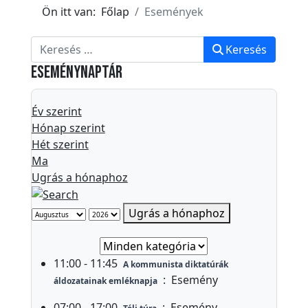
k
Ön itt van:
Főlap
Események
E
s
Keresés
Keresés
e
Eseménynaptár
m
é
Év szerint
n
Hónap szerint
y
Hét szerint
e
Ma
k
Ugrás a hónaphoz
T
Ugrás a hónaphoz
ö
r
Select a Category to filter list
t
11:00 - 11:45
A kommunista diktatúrák
é
:
Esemény
áldozatainak emléknapja
n
07:00 - 17:00
:
Esemény