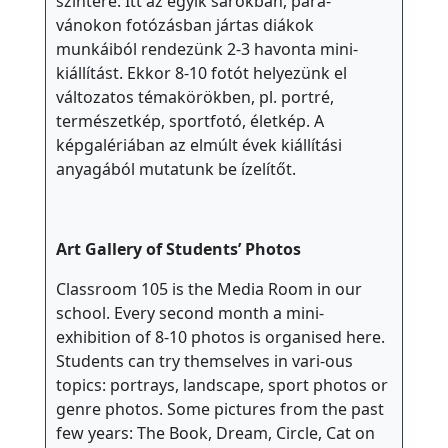
t
színtere. Itt az egyik sarokban, para-
vánokon fotózásban jártas diákok
é
munkáiból rendezünk 2-3 havonta mini-
t
kiállítást. Ekkor 8-10 fotót helyezünk el
e
változatos témakörökben, pl. portré,
l
természetkép, sportfotó, életkép. A
i
képgalériában az elmúlt évek kiállítási
l
anyagából mutatunk be ízelítőt.
i
s
t
Art Gallery of Students’ Photos
a
Classroom 105 is the Media Room in our
A
school. Every second month a mini-
l
exhibition of 8-10 photos is organised here.
u
Students can try themselves in vari-ous
topics: portrays, landscape, sport photos or
m
genre photos. Some pictures from the past
n
few years: The Book, Dream, Circle, Cat on
i