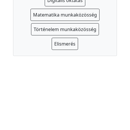
Digitális oktatás
Matematika munkaközösség
Történelem munkaközösség
Elismerés