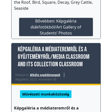
the Roof, Bird, Square, Decay, Grey Cattle,
P
Seaside
e
d
Bővebben: Képgaléria
diákfotókból/Art Gallery of
a
Students’ Photos
g
ó
g
Képgaléria a médiateremről és a
u
gyűjteményről/Media Classroom
s
and its collection Classroom
o
k
Kategória:
Média segédanyagok
Megjelent: 2023. november 06
I
s
Művészeti munkaközösség
k
o
Képgaléria a médiateremről és a
l