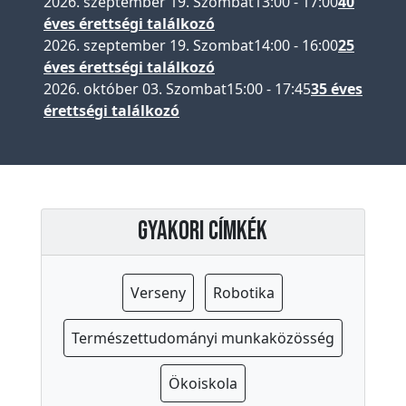
2026. szeptember 19. Szombat
13:00
-
17:00
40
k
éves érettségi találkozó
2026. szeptember 19. Szombat
14:00
-
16:00
25
T
éves érettségi találkozó
2026. október 03. Szombat
15:00
-
17:45
35 éves
e
érettségi találkozó
h
e
t
s
é
Gyakori címkék
g
g
o
Verseny
Robotika
n
d
Természettudományi munkaközösség
o
Ökoiskola
z