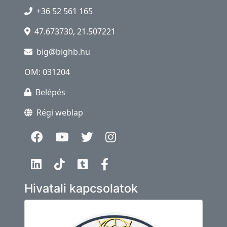
+36 52 561 165
47.673730, 21.507221
big@bighb.hu
OM: 031204
Belépés
Régi weblap
Hivatali kapcsolatok