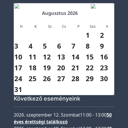
g
Augusztus 2026
o
z
H
K
Sz
Cs
P
Szo
V
a
1
2
t
3
4
5
6
7
8
9
o
k
10
11
12
13
14
15
16
17
18
19
20
21
22
23
D
24
25
26
27
28
29
30
i
á
31
k
Következő eseményeink
o
k
2026. szeptember 12. Szombat
11:00
-
13:00
50
n
éves érettségi találkozó
a