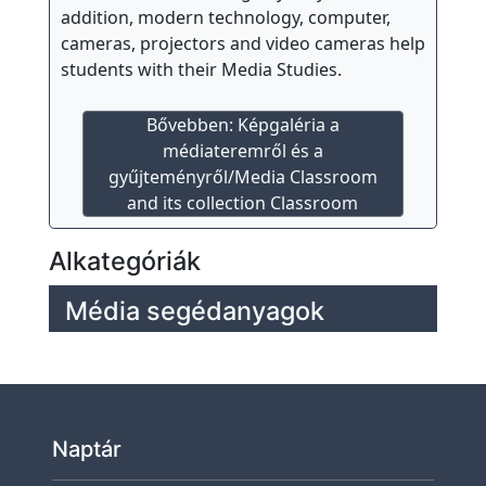
z
addition, modern technology, computer,
o
cameras, projectors and video cameras help
c
students with their Media Studies.
i
á
Bővebben: Képgaléria a
l
médiateremről és a
gyűjteményről/Media Classroom
i
and its collection Classroom
s
s
Alkategóriák
e
g
Média segédanyagok
í
t
ő
Naptár
T
a