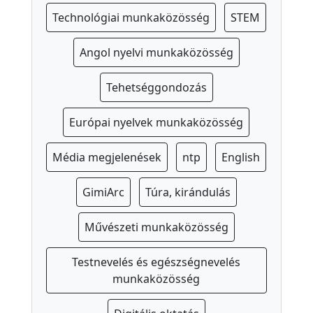
á
Technológiai munkaközösség
STEM
s
Angol nyelvi munkaközösség
e-
KRÉTA
Tehetséggondozás
Microsoft
365
Európai nyelvek munkaközösség
Projektek
Média megjelenések
ntp
English
RobotOlimpia
GimiArc
Túra, kirándulás
Művészeti munkaközösség
Testnevelés és egészségnevelés
munkaközösség