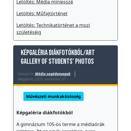
e
Letöltés: Média miniesszé
t
Letöltés: Műfajtörténet
e
Letöltés: Technikatörténet a mozi
Ö
születéséig
k
o
h
Képgaléria diákfotókból/Art
í
Gallery of Students’ Photos
r
e
Kategória:
Média segédanyagok
Megjelent: 2023. november 07
k
K
Művészeti munkaközösség
ö
z
Képgaléria diákfotókból
z
é
A gimnázium 105-ös terme a médiaórák