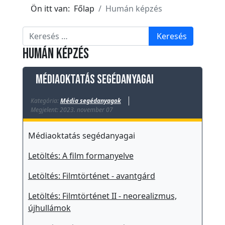
k
Ön itt van:
Főlap
Humán képzés
E
s
Keresés
Keresés
e
Humán képzés
m
é
Médiaoktatás segédanyagai
n
y
Kategória:
Média segédanyagok
Megjelent: 2023. november 07
e
k
Médiaoktatás segédanyagai
T
Letöltés: A film formanyelve
ö
r
Letöltés: Filmtörténet - avantgárd
t
Letöltés: Filmtörténet II - neorealizmus,
é
újhullámok
n