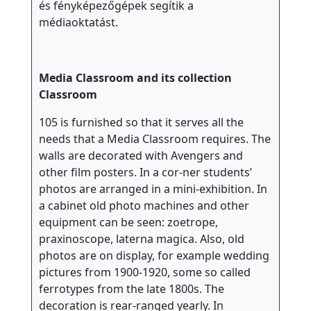
és fényképezőgépek segítik a
o
médiaoktatást.
l
a
-
Media Classroom and its collection
e
Classroom
g
é
105 is furnished so that it serves all the
needs that a Media Classroom requires. The
s
walls are decorated with Avengers and
z
other film posters. In a cor-ner students’
s
photos are arranged in a mini-exhibition. In
é
a cabinet old photo machines and other
g
equipment can be seen: zoetrope,
ü
praxinoscope, laterna magica. Also, old
g
photos are on display, for example wedding
y
pictures from 1900-1920, some so called
ferrotypes from the late 1800s. The
S
decoration is rear-ranged yearly. In