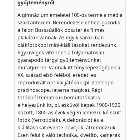
gyűjteményről
a
p
A gimnázium emeletei 105-ös terme a média
szaktanterem. Berendezése ehhez igazodik,
s
a falon Bosszúállók poszter és filmes
z
plakátok vannak. Az egyik sarok-ban
i
diákfotókból mini-kiállításokat rendezünk.
c
Egy üveges vitrinben a folyamatosan
h
gyarapodó tárgyi gyűjteményünket
o
mutatjuk be. Vannak itt fényképezőgépek a
l
XX. század első feléből, eredeti es
ó
reprodukált optikai játékok (pl. zoetrope,
praxinoscope, laterna magica). Régi
g
fotókból tematikus bemutatókat is
u
elhelyezünk itt, pl. esküvői képek 1900-1920
s
között, 1800-as évek végén lemezre ké-szült
I
fotók (ferrotípiák). A dekorációt és a
s
kiállításokat évente bővítjük, átrendezzük.
Ezen felül kiváló technika, kivetítő, kamerák
k