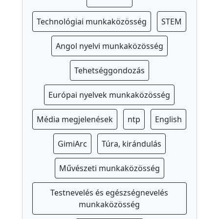
P
Technológiai munkaközösség
STEM
e
d
Angol nyelvi munkaközösség
a
g
Tehetséggondozás
ó
g
Európai nyelvek munkaközösség
u
s
Média megjelenések
ntp
English
o
GimiArc
Túra, kirándulás
k
I
Művészeti munkaközösség
s
k
Testnevelés és egészségnevelés
o
munkaközösség
l