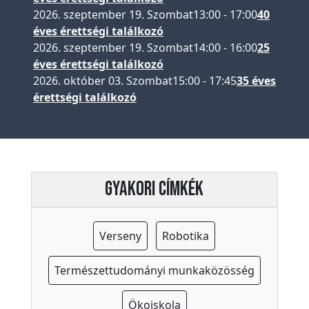
t
2026. szeptember 19. Szombat
13:00
-
17:00
40
é
éves érettségi találkozó
t
2026. szeptember 19. Szombat
14:00
-
16:00
25
e
éves érettségi találkozó
l
2026. október 03. Szombat
15:00
-
17:45
35 éves
i
érettségi találkozó
l
i
s
t
Gyakori címkék
a
A
l
Verseny
Robotika
u
m
Természettudományi munkaközösség
n
i
Ökoiskola