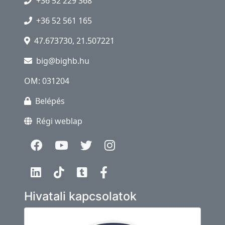
+36 52 229 368
+36 52 561 165
47.673730, 21.507221
big@bighb.hu
OM: 031204
Belépés
Régi weblap
Hivatali kapcsolatok