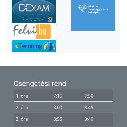
k
T
e
h
e
t
s
é
g
g
Csengetési rend
o
1. óra
7:15
7:50
n
d
2. óra
8:00
8:45
o
3. óra
8:55
9:40
z