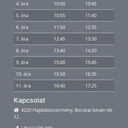
á
4. óra
10:00
10:45
s
5. óra
10:55
11:40
e-
6. óra
11:50
12:35
KRÉTA
7. óra
12:45
13:30
Microsoft
365
8. óra
13:40
14:20
Projektek
9. óra
15:00
15:45
RobotOlimpia
10. óra
15:50
16:35
11. óra
16:40
17:25
Kapcsolat
4220 Hajdúböszörmény, Bocskai István tér
12.