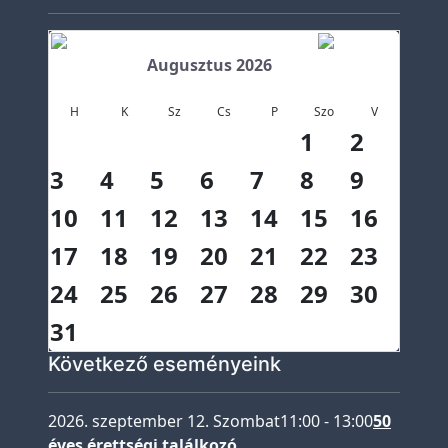
e
t
e
Augusztus 2026
Ö
H
K
Sz
Cs
P
Szo
V
k
1
2
o
h
3
4
5
6
7
8
9
í
10
11
12
13
14
15
16
r
17
18
19
20
21
22
23
e
k
24
25
26
27
28
29
30
K
31
ö
Következő eseményeink
z
z
2026. szeptember 12. Szombat
11:00
-
13:00
50
é
éves érettségi találkozó