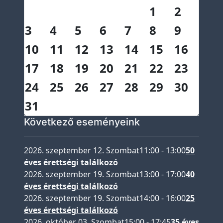
t
1
2
é
t
3
4
5
6
7
8
9
e
10
11
12
13
14
15
16
l
17
18
19
20
21
22
23
i
l
24
25
26
27
28
29
30
i
31
s
t
Következő eseményeink
a
2026. szeptember 12. Szombat
11:00
-
13:00
50
A
éves érettségi találkozó
l
2026. szeptember 19. Szombat
13:00
-
17:00
40
u
éves érettségi találkozó
m
2026. szeptember 19. Szombat
14:00
-
16:00
25
n
éves érettségi találkozó
i
2026. október 03. Szombat
15:00
-
17:45
35 éves