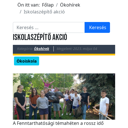
k
Ön itt van:
Főlap
Ökohírek
E
Iskolaszépítő akció
s
Keresés
e
Keresés
m
Iskolaszépítő akció
é
n
Kategória:
Ökohírek
Megjelent: 2023. május 04
y
Ökoiskola
e
k
T
ö
r
t
é
n
A Fenntarthatósági témahéten a rossz idő