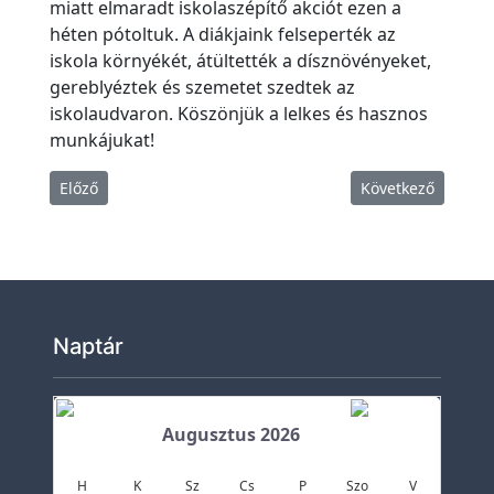
e
miatt elmaradt iskolaszépítő akciót ezen a
t
héten pótoltuk. A diákjaink felseperték az
e
iskola környékét, átültették a dísznövényeket,
gereblyéztek és szemetet szedtek az
Ö
iskolaudvaron. Köszönjük a lelkes és hasznos
k
munkájukat!
o
h
Előző cikk: Terepgyakorlaton a biológia tagozatosok
Következő cikk: F
Előző
Következő
í
r
e
k
K
Naptár
ö
z
z
Augusztus 2026
é
H
K
Sz
Cs
P
Szo
V