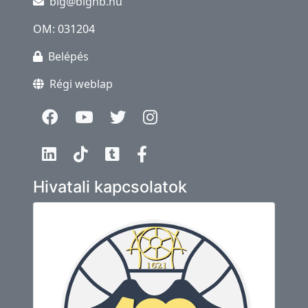
big@bighb.hu
OM: 031204
Belépés
Régi weblap
Hivatali kapcsolatok