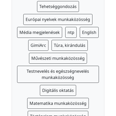
a
Tehetséggondozás
p
s
Európai nyelvek munkaközösség
z
Média megjelenések
ntp
English
i
c
GimiArc
Túra, kirándulás
h
o
Művészeti munkaközösség
l
ó
Testnevelés és egészségnevelés
g
munkaközösség
u
s
Digitális oktatás
I
Matematika munkaközösség
s
k