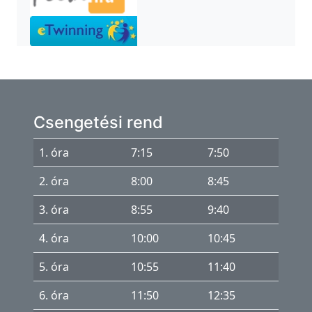
á
s
e-
KRÉTA
Microsoft
365
Csengetési rend
Projektek
1. óra
7:15
7:50
RobotOlimpia
2. óra
8:00
8:45
3. óra
8:55
9:40
4. óra
10:00
10:45
5. óra
10:55
11:40
6. óra
11:50
12:35