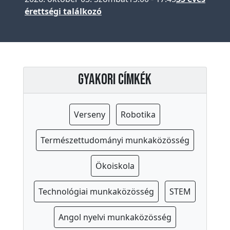
érettségi találkozó
P
e
d
a
g
Gyakori címkék
ó
g
u
Verseny
Robotika
s
o
Természettudományi munkaközösség
k
Ökoiskola
I
s
Technológiai munkaközösség
STEM
k
o
Angol nyelvi munkaközösség
l