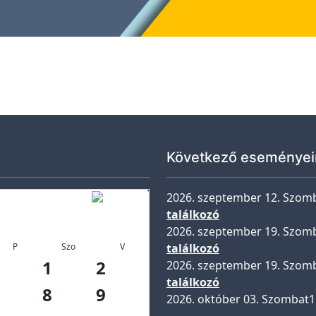
Következő eseményei
2026. szeptember 12. Szom
találkozó
2026. szeptember 19. Szom
P
Szo
V
találkozó
1
2
2026. szeptember 19. Szom
találkozó
8
9
2026. október 03. Szombat
1