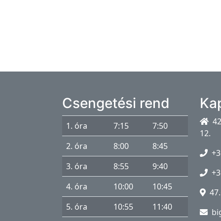
z
o
c
i
á
l
i
s
Csengetési rend
Ka
s
e
42
1. óra
7:15
7:50
g
12.
2. óra
8:00
8:45
í
+3
t
3. óra
8:55
9:40
+3
ő
4. óra
10:00
10:45
47.
T
5. óra
10:55
11:40
bi
a