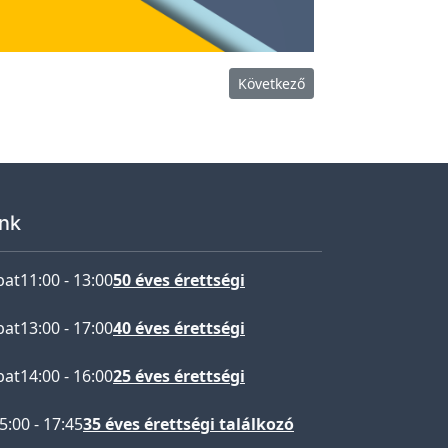
Következő cikk: Műszaki tagoza
Következő
nk
bat
11:00
-
13:00
50 éves érettségi
bat
13:00
-
17:00
40 éves érettségi
bat
14:00
-
16:00
25 éves érettségi
5:00
-
17:45
35 éves érettségi találkozó