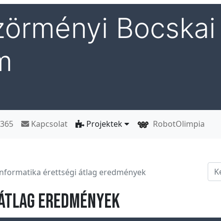
örményi Bocskai 
m
 365
Kapcsolat
Projektek
RobotOlimpia
Ker
Informatika érettségi átlag eredmények
 átlag eredmények