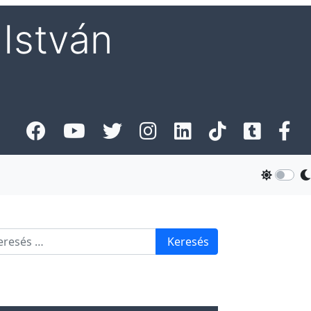
István
esés
Keresés