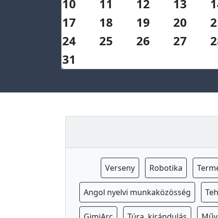
10
11
12
13
1
a
17
18
19
20
2
p
s
24
25
26
27
2
z
31
i
c
h
o
l
ó
g
u
s
Verseny
Robotika
Term
I
Angol nyelvi munkaközösség
Te
s
k
GimiArc
Túra, kirándulás
Műv