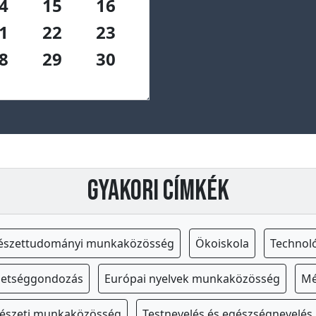
4
15
16
1
22
23
8
29
30
Gyakori címkék
észettudományi munkaközösség
Ökoiskola
Technol
hetséggondozás
Európai nyelvek munkaközösség
Mé
észeti munkaközösség
Testnevelés és egészségnevelé