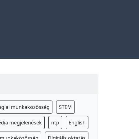
ógiai munkaközösség
STEM
dia megjelenések
ntp
English
s munkaközösség
Digitális oktatás