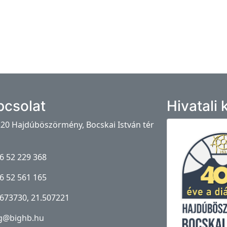
pcsolat
Hivatali
20 Hajdúböszörmény, Bocskai István tér
6 52 229 368
6 52 561 165
673730, 21.507221
g@bighb.hu