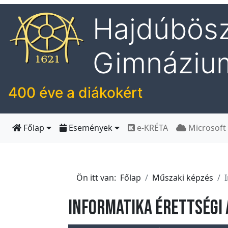
Hajdúbösz
I
Gimnáziu
s
k
o
400 éve a diákokért
l
á
n
Főlap
Események
e-KRÉTA
Microsoft
k
H
Ön itt van:
Főlap
Műszaki képzés
í
r
Informatika érettségi
e
k