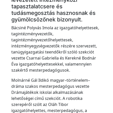
e
tapasztalatcsere és
t
tudásmegosztás hasznosnak és
e
gyümölcsözőnek bizonyult.
Ö
Bácsiné Polyvás Imola az igazgatóhelyettesek,
k
tagintézményvezetők,
o
tagintézményvezetőhelyettesek,
h
intézményegységvezetők részére szervezett,
í
tanügyigazgatási teendőkről szóló szekciót
r
vezette Csarnai Gabriella és Kerekné Bodnár
e
Éva igazgatóhelyettesekkel, valamennyien
szakértő mesterpedagógusok.
k
K
Molnárné Gál Ildikó magyar–történelem–
ö
dráma szakos mesterpedagógus vezette
Drámajátékok iskolai alkalmazásának
z
lehetőségei című szekciót. A robotika
z
szerepéről szólt az Oláh Tibor
é
igazgatóhelyettes, mesterpedagógus, a