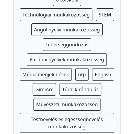
Technológiai munkaközösség
STEM
Angol nyelvi munkaközösség
Tehetséggondozás
Európai nyelvek munkaközösség
Média megjelenések
ntp
English
GimiArc
Túra, kirándulás
Művészeti munkaközösség
Testnevelés és egészségnevelés
munkaközösség