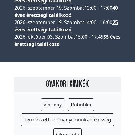
éves érettségi találkozó
2026. szeptember 19. Szombat
13:00
-
17:00
40
éves érettségi találkozó
2026. szeptember 19. Szombat
14:00
-
16:00
25
éves érettségi találkozó
2026. október 03. Szombat
15:00
-
17:45
35 éves
érettségi találkozó
Gyakori címkék
Verseny
Robotika
Természettudományi munkaközösség
Ökoiskola