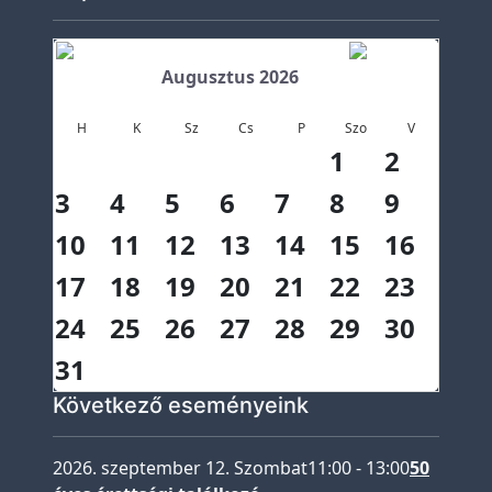
á
s
Augusztus 2026
e-
KRÉTA
H
K
Sz
Cs
P
Szo
V
Microsoft
1
2
365
3
4
5
6
7
8
9
Projektek
10
11
12
13
14
15
16
RobotOlimpia
17
18
19
20
21
22
23
24
25
26
27
28
29
30
31
Következő eseményeink
2026. szeptember 12. Szombat
11:00
-
13:00
50