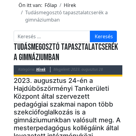
k
Ön itt van:
Főlap
Hírek
E
Tudásmegosztó tapasztalatcserék a
s
gimnáziumban
e
Keresés
m
Keresés
é
Tudásmegosztó tapasztalatcserék
n
a gimnáziumban
y
e
Kategória:
Hírek
Megjelent: 2023. augusztus 28
k
2023. augusztus 24-én a
T
Hajdúböszörményi Tankerületi
ö
Központ által szervezett
r
pedagógiai szakmai napon több
szekciófoglalkozás is a
t
gimnáziumunkban valósult meg. A
é
mesterpedagógus kollégáink által
n
levezetett intézményközi