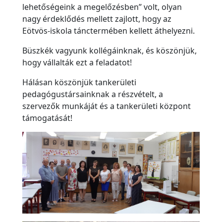
lehetőségeink a megelőzésben” volt, olyan
P
nagy érdeklődés mellett zajlott, hogy az
e
Eötvös-iskola tánctermében kellett áthelyezni.
d
Büszkék vagyunk kollégáinknak, és köszönjük,
a
hogy vállalták ezt a feladatot!
g
ó
Hálásan köszönjük tankerületi
g
pedagógustársainknak a részvételt, a
szervezők munkáját és a tankerületi központ
u
támogatását!
s
o
k
I
s
k
o
l