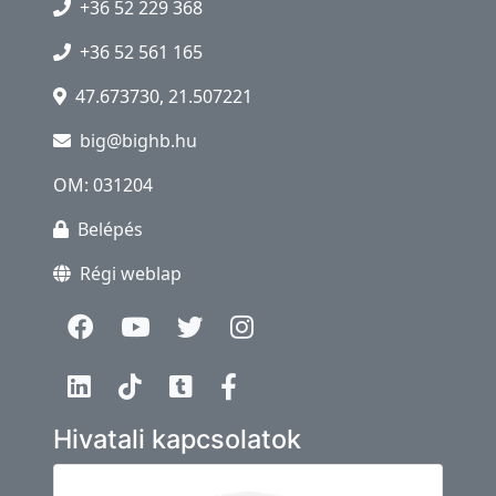
+36 52 229 368
+36 52 561 165
47.673730, 21.507221
big@bighb.hu
OM: 031204
Belépés
Régi weblap
Hivatali kapcsolatok