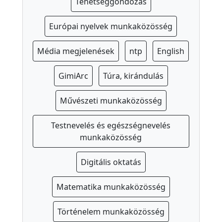
Tehetséggondozás
o
l
Európai nyelvek munkaközösség
a
-
Média megjelenések
ntp
English
e
g
GimiArc
Túra, kirándulás
é
s
Művészeti munkaközösség
z
Testnevelés és egészségnevelés
s
munkaközösség
é
g
Digitális oktatás
ü
g
Matematika munkaközösség
y
S
Történelem munkaközösség