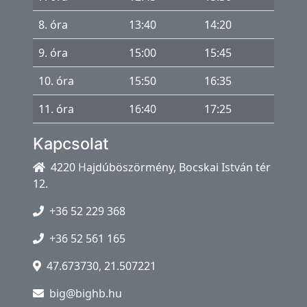
8. óra
13:40
14:20
9. óra
15:00
15:45
10. óra
15:50
16:35
11. óra
16:40
17:25
Kapcsolat
4220 Hajdúböszörmény, Bocskai István tér
12.
+36 52 229 368
+36 52 561 165
47.673730, 21.507221
big@bighb.hu