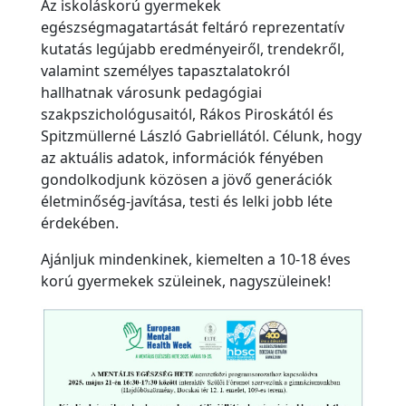
e
Az iskoláskorú gyermekek
t
egészségmagatartását feltáró reprezentatív
kutatás legújabb eredményeiről, trendekről,
e
valamint személyes tapasztalatokról
Ö
hallhatnak városunk pedagógiai
k
szakpszichológusaitól, Rákos Piroskától és
o
Spitzmüllerné László Gabriellától. Célunk, hogy
h
az aktuális adatok, információk fényében
í
gondolkodjunk közösen a jövő generációk
életminőség-javítása, testi és lelki jobb léte
r
érdekében.
e
k
Ajánljuk mindenkinek, kiemelten a 10-18 éves
korú gyermekek szüleinek, nagyszüleinek!
K
ö
z
z
é