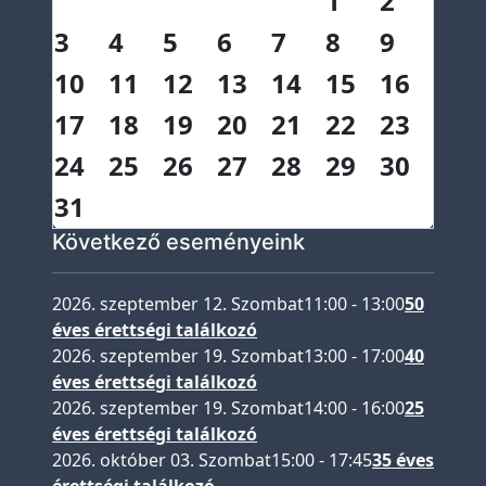
1
2
P
3
4
5
6
7
8
9
e
10
11
12
13
14
15
16
d
a
17
18
19
20
21
22
23
g
24
25
26
27
28
29
30
ó
31
g
u
Következő eseményeink
s
o
2026. szeptember 12. Szombat
11:00
-
13:00
50
k
éves érettségi találkozó
2026. szeptember 19. Szombat
13:00
-
17:00
40
I
éves érettségi találkozó
s
2026. szeptember 19. Szombat
14:00
-
16:00
25
k
éves érettségi találkozó
o
2026. október 03. Szombat
15:00
-
17:45
35 éves
l
érettségi találkozó