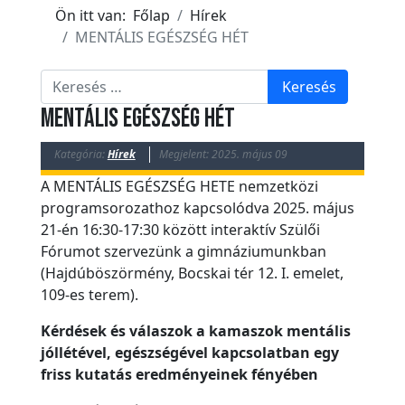
k
Ön itt van:
Főlap
Hírek
E
MENTÁLIS EGÉSZSÉG HÉT
s
Keresés
e
Keresés
m
MENTÁLIS EGÉSZSÉG HÉT
é
n
Kategória:
Hírek
Megjelent: 2025. május 09
y
A MENTÁLIS EGÉSZSÉG HETE nemzetközi
e
programsorozathoz kapcsolódva 2025. május
k
21-én 16:30-17:30 között interaktív Szülői
Fórumot szervezünk a gimnáziumunkban
T
(Hajdúböszörmény, Bocskai tér 12. I. emelet,
ö
109-es terem).
r
Kérdések és válaszok a kamaszok mentális
t
jóllétével, egészségével kapcsolatban egy
é
friss kutatás eredményeinek fényében
n