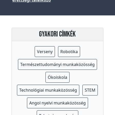
a
p
s
z
Gyakori címkék
i
c
h
Verseny
Robotika
o
l
Természettudományi munkaközösség
ó
g
Ökoiskola
u
s
Technológiai munkaközösség
STEM
I
Angol nyelvi munkaközösség
s
k