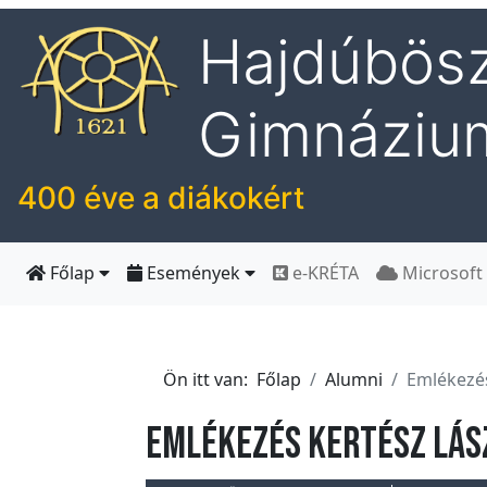
Hajdúbösz
I
Gimnáziu
s
k
o
400 éve a diákokért
l
á
n
Főlap
Események
e-KRÉTA
Microsoft
k
H
Ön itt van:
Főlap
Alumni
Emlékezés
í
r
Emlékezés Kertész Lás
e
k