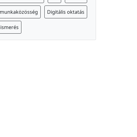
s munkaközösség
Digitális oktatás
lismerés