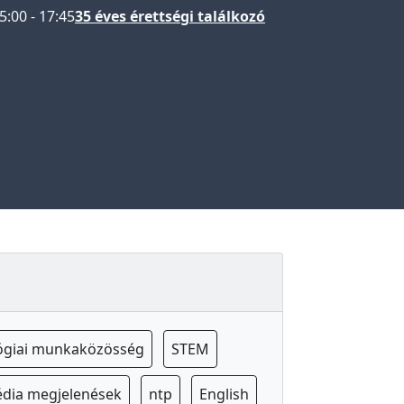
5:00
-
17:45
35 éves érettségi találkozó
ógiai munkaközösség
STEM
dia megjelenések
ntp
English