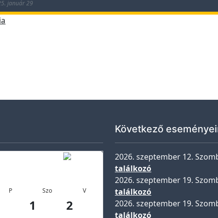
25. január 29
ia
tt IV. A – osztályfőnök Kapusi Katalin
Következő eseményei
2026. szeptember 12. Szom
találkozó
2026. szeptember 19. Szom
P
Szo
V
találkozó
1
2
2026. szeptember 19. Szom
találkozó