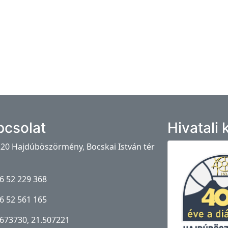
pcsolat
Hivatali
20 Hajdúböszörmény, Bocskai István tér
6 52 229 368
6 52 561 165
673730, 21.507221