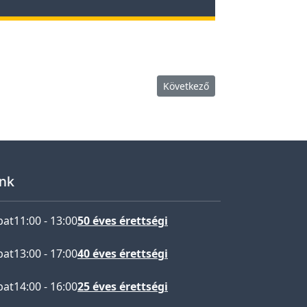
Következő cikk: Csiha László el
Következő
nk
bat
11:00
-
13:00
50 éves érettségi
bat
13:00
-
17:00
40 éves érettségi
bat
14:00
-
16:00
25 éves érettségi