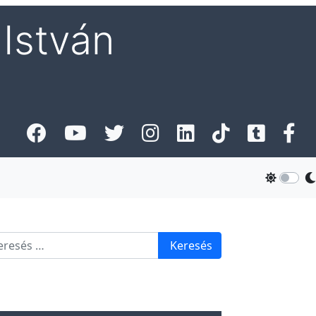
István
esés
Keresés