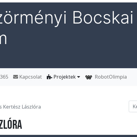
örményi Bocskai 
m
 365
Kapcsolat
Projektek
RobotOlimpia
Ker
 Kertész Lászlóra
zlóra