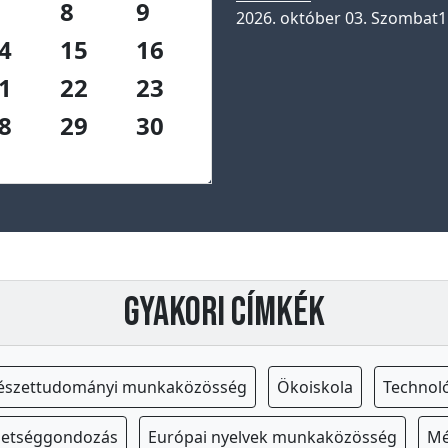
8
9
2026. október 03. Szombat
1
4
15
16
1
22
23
8
29
30
Gyakori címkék
észettudományi munkaközösség
Ökoiskola
Technol
hetséggondozás
Európai nyelvek munkaközösség
Mé