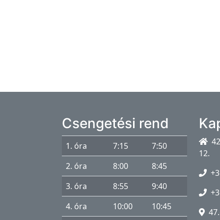
P
e
d
a
g
ó
g
u
s
Csengetési rend
Ka
o
42
k
1. óra
7:15
7:50
12.
I
2. óra
8:00
8:45
+3
s
3. óra
8:55
9:40
k
+3
o
4. óra
10:00
10:45
47.
l