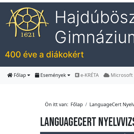
Hajdúbösz
I
Gimnáziu
s
k
o
400 éve a diákokért
l
á
n
Főlap
Események
e-KRÉTA
Microsoft
k
H
Ön itt van:
Főlap
LanguageCert Nyel
í
r
LanguageCert nyelvviz
e
k