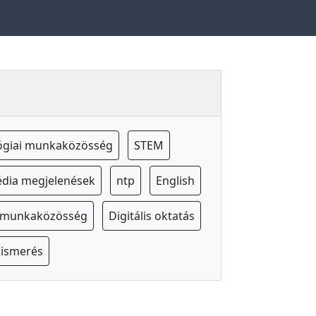
ógiai munkaközösség
STEM
dia megjelenések
ntp
English
s munkaközösség
Digitális oktatás
lismerés