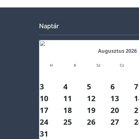
t
e
Naptár
Ö
k
o
Augusztus 2026
h
í
H
K
Sz
Cs
r
e
3
4
5
6
7
k
K
10
11
12
13
1
ö
17
18
19
20
2
z
24
25
26
27
2
z
é
31
t