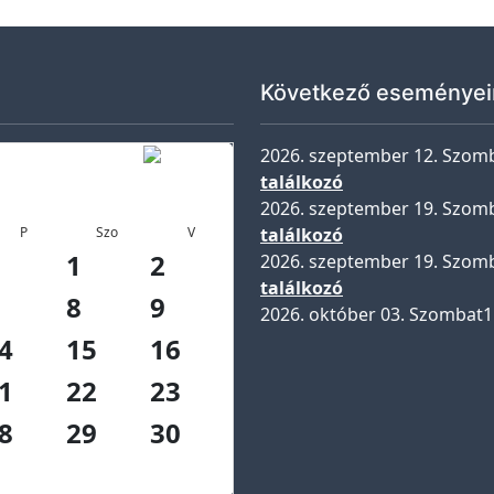
Következő eseményei
2026. szeptember 12. Szom
találkozó
2026. szeptember 19. Szom
P
Szo
V
találkozó
1
2
2026. szeptember 19. Szom
találkozó
8
9
2026. október 03. Szombat
1
4
15
16
1
22
23
8
29
30