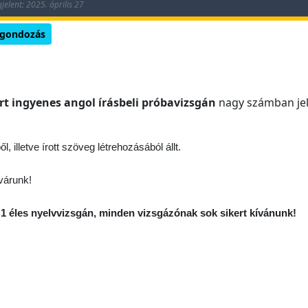
jelent: 2025. április 27
ggondozás
rt
ingyenes angol írásbeli próbavizsgán
nagy számban jel
, illetve írott szöveg létrehozásából állt.
várunk!
 éles nyelvvizsgán, minden vizsgázónak sok sikert kívánunk!
ga a gimnáziumban