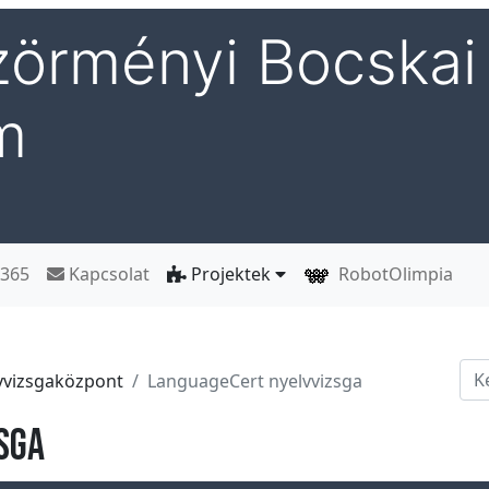
örményi Bocskai 
m
 365
Kapcsolat
Projektek
RobotOlimpia
Ker
vvizsgaközpont
LanguageCert nyelvvizsga
sga