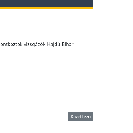
entkeztek vizsgázók Hajdú-Bihar
Következő cikk: Vizsgaidőponto
Következő