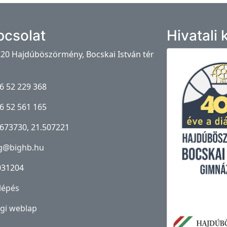
pcsolat
Hivatali
20 Hajdúböszörmény, Bocskai István tér
6 52 229 368
6 52 561 165
673730, 21.507221
g@bighb.hu
031204
lépés
gi weblap