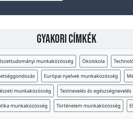
Gyakori címkék
észettudományi munkaközösség
Ökoiskola
Technol
hetséggondozás
Európai nyelvek munkaközösség
Mé
észeti munkaközösség
Testnevelés és egészségnevelé
tika munkaközösség
Történelem munkaközösség
E