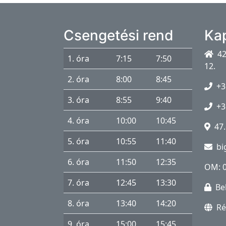
a
p
Csengetési rend
Ka
s
z
42
1. óra
7:15
7:50
i
12.
c
2. óra
8:00
8:45
+3
h
3. óra
8:55
9:40
o
+3
l
4. óra
10:00
10:45
47.
ó
5. óra
10:55
11:40
g
bi
u
6. óra
11:50
12:35
OM: 
s
7. óra
12:45
13:30
Be
I
s
8. óra
13:40
14:20
Ré
k
9. óra
15:00
15:45