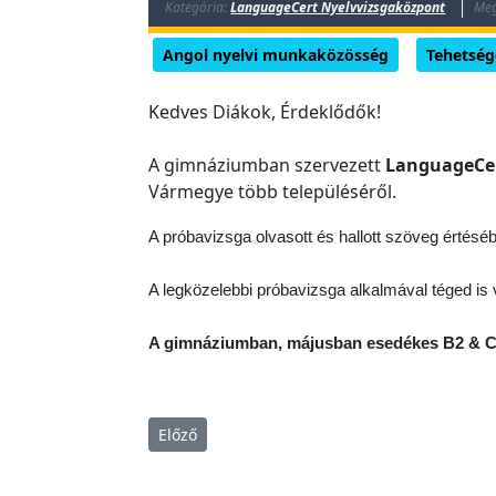
Kategória:
LanguageCert Nyelvvizsgaközpont
Meg
E
Angol nyelvi munkaközösség
Tehetsé
s
e
Kedves Diákok, Érdeklődők!
m
é
A gimnáziumban szervezett
LanguageCe
n
Vármegye több településéről.
y
A próbavizsga olvasott és hallott szöveg értéséből
e
k
A legközelebbi próbavizsga alkalmával téged is 
T
ö
A gimnáziumban, májusban esedékes B2 & C1
r
t
é
Előző cikk: LanguageCert B2 & C1 próbavizs
Előző
n
e