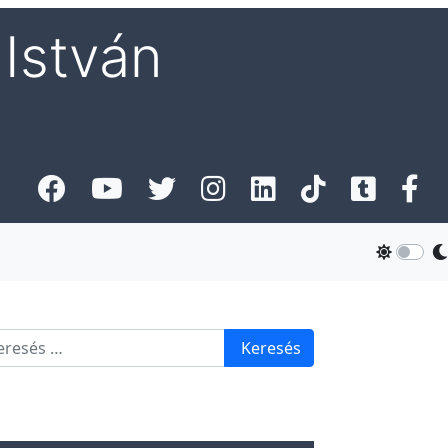
István
esés
Keresés